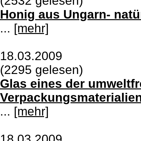
(2532 gelesen)
Honig aus Ungarn- natür
...
[mehr]
18.03.2009
(2295 gelesen)
Glas eines der umweltf
Verpackungsmaterialie
...
[mehr]
18.03.2009