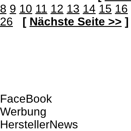
8
9
10
11
12
13
14
15
16
26
[
Nächste Seite >>
]
FaceBook
Werbung
HerstellerNews