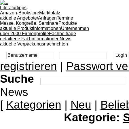
Literaturtipps
Amazon-Bookstore
Marktplatz
aktuelle Angebote/Anfragen
Termine
Messe, Kongreße, Seminare
Produkte
aktuelle Produktinformationen
Unternehmen
über 2600 Firmenprofile
Fachbeiträge
detailierte Fachinformationen
News
aktuelle Verpackungsnachrichten
registrieren
|
Passwort ve
Suche
News
[
Kategorien
|
Neu
|
Belie
Kategorie:
S