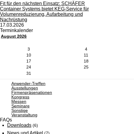
Fit für den nächsten Einsatz: SCHÄFER
Container Systems bietet KEG-Service für
Volumenreduzierung, Aufarbeitung und
Nachrüstung
17.03.2026
Terminkalender
August 2026
3
4
10
11
17
18
24
25
31
Anwender-Treffen
Ausstellungen
Firmenpräsenationen
Kongress
Messen
Seminare
Sonstige
Veranstaltung
FAQs
Downloads
(6)
News und Artikel
(7)