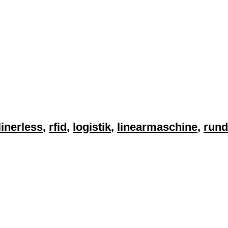
linerless
,
rfid
,
logistik
,
linearmaschine
,
rund