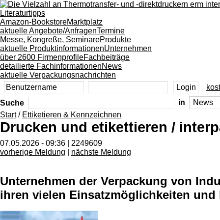
Literaturtipps
Amazon-Bookstore
Marktplatz
aktuelle Angebote/Anfragen
Termine
Messe, Kongreße, Seminare
Produkte
aktuelle Produktinformationen
Unternehmen
über 2600 Firmenprofile
Fachbeiträge
detailierte Fachinformationen
News
aktuelle Verpackungsnachrichten
kost
Suche
in
Start
/
Ettiketieren & Kennzeichnen
Drucken und etikettieren / inter
07.05.2026 - 09:36 | 2249609
vorherige Meldung
|
nächste Meldung
Unternehmen der Verpackung von Indus
ihren vielen Einsatzmöglichkeiten und 