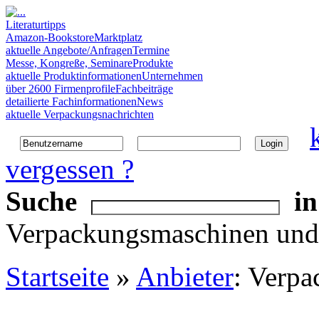
Literaturtipps
Amazon-Bookstore
Marktplatz
aktuelle Angebote/Anfragen
Termine
Messe, Kongreße, Seminare
Produkte
aktuelle Produktinformationen
Unternehmen
über 2600 Firmenprofile
Fachbeiträge
detailierte Fachinformationen
News
aktuelle Verpackungsnachrichten
vergessen ?
Suche
in
Verpackungsmaschinen und 
Startseite
»
Anbieter
: Verpa