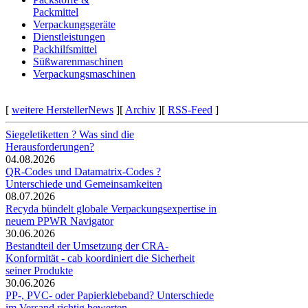
Packmittel
Verpackungsgeräte
Dienstleistungen
Packhilfsmittel
Süßwarenmaschinen
Verpackungsmaschinen
[
weitere HerstellerNews
][
Archiv
][
RSS-Feed
]
Siegeletiketten ? Was sind die
Herausforderungen?
04.08.2026
QR-Codes und Datamatrix-Codes ?
Unterschiede und Gemeinsamkeiten
08.07.2026
Recyda bündelt globale Verpackungsexpertise in
neuem PPWR Navigator
30.06.2026
Bestandteil der Umsetzung der CRA-
Konformität - cab koordiniert die Sicherheit
seiner Produkte
30.06.2026
PP-, PVC- oder Papierklebeband? Unterschiede
im Versand richtig bewerten