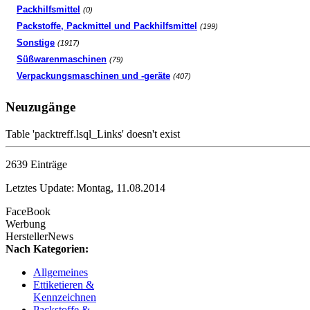
Packhilfsmittel
(0)
Packstoffe, Packmittel und Packhilfsmittel
(199)
Sonstige
(1917)
Süßwarenmaschinen
(79)
Verpackungsmaschinen und -geräte
(407)
Neuzugänge
Table 'packtreff.lsql_Links' doesn't exist
2639 Einträge
Letztes Update: Montag, 11.08.2014
FaceBook
Werbung
HerstellerNews
Nach Kategorien:
Allgemeines
Ettiketieren &
Kennzeichnen
Packstoffe &