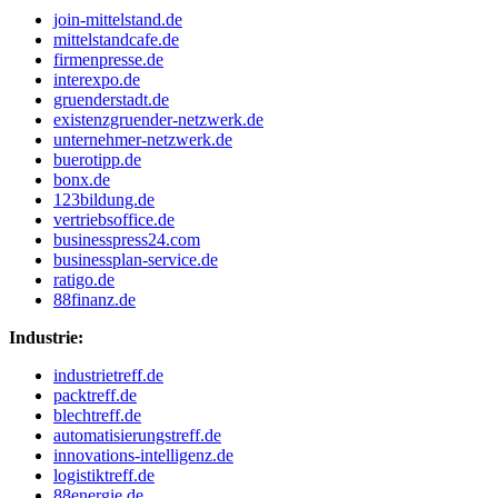
join-mittelstand.de
mittelstandcafe.de
firmenpresse.de
interexpo.de
gruenderstadt.de
existenzgruender-netzwerk.de
unternehmer-netzwerk.de
buerotipp.de
bonx.de
123bildung.de
vertriebsoffice.de
businesspress24.com
businessplan-service.de
ratigo.de
88finanz.de
Industrie:
industrietreff.de
packtreff.de
blechtreff.de
automatisierungstreff.de
innovations-intelligenz.de
logistiktreff.de
88energie.de