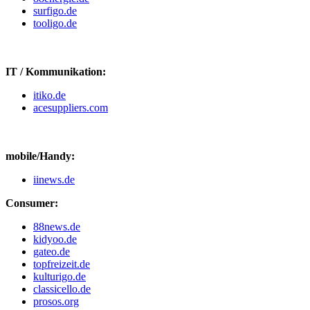
surfigo.de
tooligo.de
IT / Kommunikation:
itiko.de
acesuppliers.com
mobile/Handy:
iinews.de
Consumer:
88news.de
kidyoo.de
gateo.de
topfreizeit.de
kulturigo.de
classicello.de
prosos.org