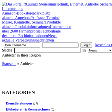
Literaturtipps
Amazon-Bookstore
Marktplatz
aktuelle Angebote/Anfragen
Termine
Messe, Kongreße, Seminare
Produkte
aktuelle Produktinformationen
Unternehmen
über 2600 Firmenprofile
Fachbeiträge
detailierte Fachinformationen
News
aktuelle Verpackungsnachrichten
kostenlos r
Suche
in
Anbieter in Ihrer Region
Startseite
» Anbieter
KATEGORIEN
Dienstleistungen
(17)
Ettiketieren & Kennzeichnen
(0)