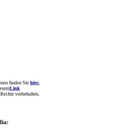
hmen finden Sie
hier.
iesem
Link
 Rechte vorbehalten.
dia: