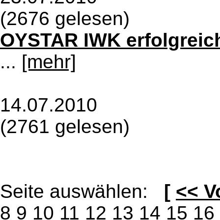
(2676 gelesen)
OYSTAR IWK erfolgreich
...
[mehr]
14.07.2010
(2761 gelesen)
Seite auswählen:
[
<< V
8
9
10
11
12
13
14
15
16