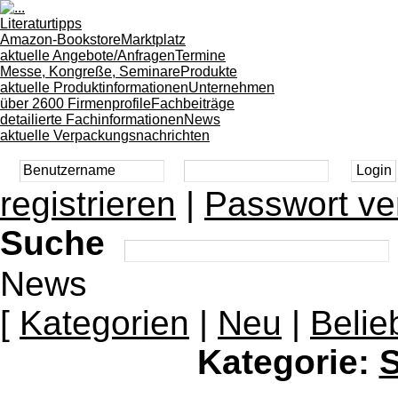
Literaturtipps
Amazon-Bookstore
Marktplatz
aktuelle Angebote/Anfragen
Termine
Messe, Kongreße, Seminare
Produkte
aktuelle Produktinformationen
Unternehmen
über 2600 Firmenprofile
Fachbeiträge
detailierte Fachinformationen
News
aktuelle Verpackungsnachrichten
registrieren
|
Passwort ve
Suche
News
[
Kategorien
|
Neu
|
Belie
Kategorie:
S