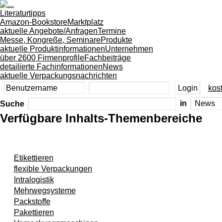
Literaturtipps
Amazon-Bookstore
Marktplatz
aktuelle Angebote/Anfragen
Termine
Messe, Kongreße, Seminare
Produkte
aktuelle Produktinformationen
Unternehmen
über 2600 Firmenprofile
Fachbeiträge
detailierte Fachinformationen
News
aktuelle Verpackungsnachrichten
kost
Suche
in
Verfügbare Inhalts-Themenbereiche
Etikettieren
flexible Verpackungen
Intralogistik
Mehrwegsysteme
Packstoffe
Pakettieren