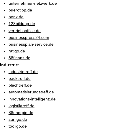
unternehmer-netzwerk.de
buerotipp.de
bonx.de
123bildung.de
vertriebsoffice.de
businesspress24.com
businessplan-service.de
ratigo.de
88finanz.de
Industrie:
industrietreff.de
packtreff.de
blechtreff.de
automatisierungstreff.de
innovations-intelligenz.de
logistiktreff.de
88energie.de
surfigo.de
tooligo.de