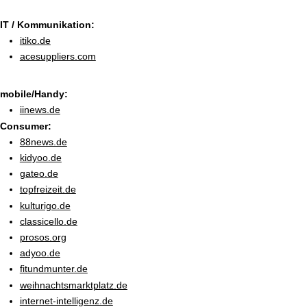
IT / Kommunikation:
itiko.de
acesuppliers.com
mobile/Handy:
iinews.de
Consumer:
88news.de
kidyoo.de
gateo.de
topfreizeit.de
kulturigo.de
classicello.de
prosos.org
adyoo.de
fitundmunter.de
weihnachtsmarktplatz.de
internet-intelligenz.de