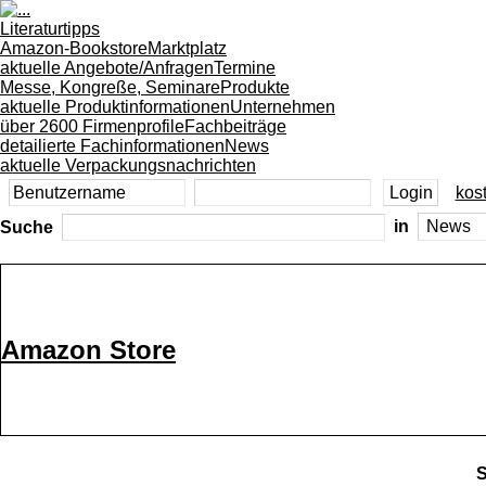
Literaturtipps
Amazon-Bookstore
Marktplatz
aktuelle Angebote/Anfragen
Termine
Messe, Kongreße, Seminare
Produkte
aktuelle Produktinformationen
Unternehmen
über 2600 Firmenprofile
Fachbeiträge
detailierte Fachinformationen
News
aktuelle Verpackungsnachrichten
kost
Suche
in
Amazon Store