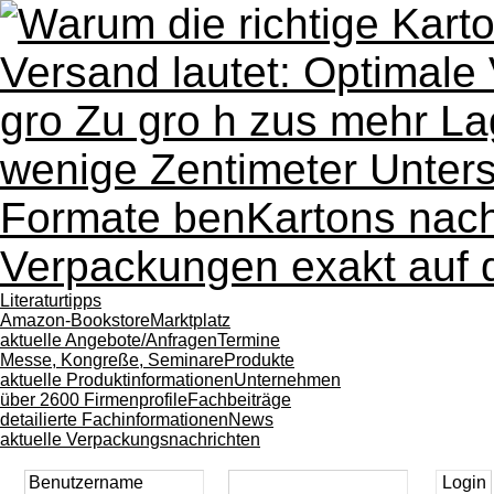
Literaturtipps
Amazon-Bookstore
Marktplatz
aktuelle Angebote/Anfragen
Termine
Messe, Kongreße, Seminare
Produkte
aktuelle Produktinformationen
Unternehmen
über 2600 Firmenprofile
Fachbeiträge
detailierte Fachinformationen
News
aktuelle Verpackungsnachrichten