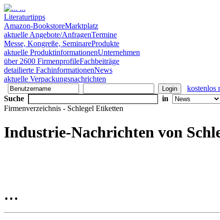
Literaturtipps
Amazon-Bookstore
Marktplatz
aktuelle Angebote/Anfragen
Termine
Messe, Kongreße, Seminare
Produkte
aktuelle Produktinformationen
Unternehmen
über 2600 Firmenprofile
Fachbeiträge
detailierte Fachinformationen
News
aktuelle Verpackungsnachrichten
kostenlos r
Suche
in
Firmenverzeichnis - Schlegel Etiketten
Industrie-Nachrichten von Schle
...