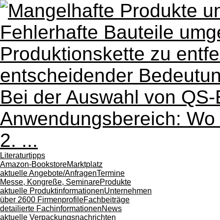
Literaturtipps
Amazon-Bookstore
Marktplatz
aktuelle Angebote/Anfragen
Termine
Messe, Kongreße, Seminare
Produkte
aktuelle Produktinformationen
Unternehmen
über 2600 Firmenprofile
Fachbeiträge
detailierte Fachinformationen
News
aktuelle Verpackungsnachrichten