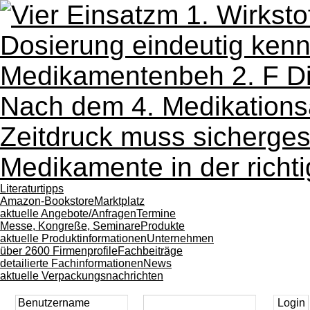
Literaturtipps
Amazon-Bookstore
Marktplatz
aktuelle Angebote/Anfragen
Termine
Messe, Kongreße, Seminare
Produkte
aktuelle Produktinformationen
Unternehmen
über 2600 Firmenprofile
Fachbeiträge
detailierte Fachinformationen
News
aktuelle Verpackungsnachrichten