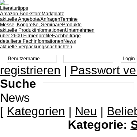
Literaturtipps
Amazon-Bookstore
Marktplatz
aktuelle Angebote/Anfragen
Termine
Messe, Kongreße, Seminare
Produkte
aktuelle Produktinformationen
Unternehmen
über 2600 Firmenprofile
Fachbeiträge
detailierte Fachinformationen
News
aktuelle Verpackungsnachrichten
registrieren
|
Passwort ve
Suche
News
[
Kategorien
|
Neu
|
Belie
Kategorie:
S