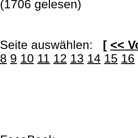
(1706 gelesen)
Seite auswählen:
[
<< V
8
9
10
11
12
13
14
15
16