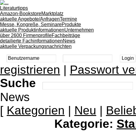
Literaturtipps
Amazon-Bookstore
Marktplatz
aktuelle Angebote/Anfragen
Termine
Messe, Kongreße, Seminare
Produkte
aktuelle Produktinformationen
Unternehmen
über 2600 Firmenprofile
Fachbeiträge
detailierte Fachinformationen
News
aktuelle Verpackungsnachrichten
registrieren
|
Passwort ve
Suche
News
[
Kategorien
|
Neu
|
Belie
Kategorie:
Sta