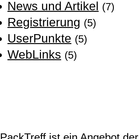
News und Artikel
(7)
Registrierung
(5)
UserPunkte
(5)
WebLinks
(5)
PackTreff ist ein Angebot d