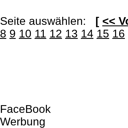
Seite auswählen:
[
<< V
8
9
10
11
12
13
14
15
16
FaceBook
Werbung