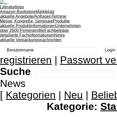
Literaturtipps
Amazon-Bookstore
Marktplatz
aktuelle Angebote/Anfragen
Termine
Messe, Kongreße, Seminare
Produkte
aktuelle Produktinformationen
Unternehmen
über 2600 Firmenprofile
Fachbeiträge
detailierte Fachinformationen
News
aktuelle Verpackungsnachrichten
registrieren
|
Passwort ve
Suche
News
[
Kategorien
|
Neu
|
Belie
Kategorie:
Sta