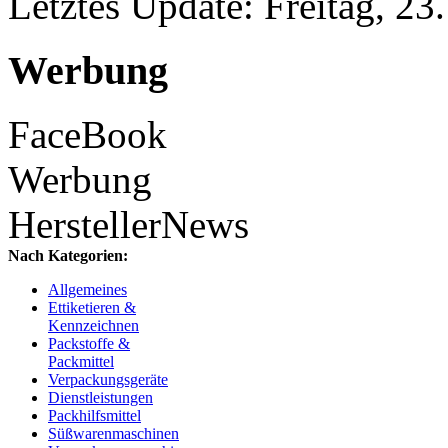
Letztes Update: Freitag, 23
Werbung
FaceBook
Werbung
HerstellerNews
Nach Kategorien:
Allgemeines
Ettiketieren &
Kennzeichnen
Packstoffe &
Packmittel
Verpackungsgeräte
Dienstleistungen
Packhilfsmittel
Süßwarenmaschinen