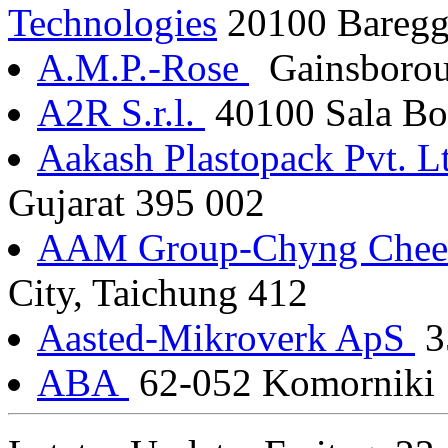
Technologies
20100 Baregg
A.M.P.-Rose
Gainsboro
A2R S.r.l.
40100 Sala Bo
Aakash Plastopack Pvt. L
Gujarat 395 002
AAM Group-Chyng Cheeu
City, Taichung 412
Aasted-Mikroverk ApS
3
ABA
62-052 Komorniki