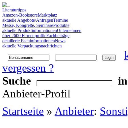
Literaturtipps
Amazon-Bookstore
Marktplatz
aktuelle Angebote/Anfragen
Termine
Messe, Kongreße, Seminare
Produkte
aktuelle Produktinformationen
Unternehmen
über 2600 Firmenprofile
Fachbeiträge
detailierte Fachinformationen
News
aktuelle Verpackungsnachrichten
vergessen ?
Suche
in
Anbieter-Profil
Startseite
»
Anbieter
:
Sonst