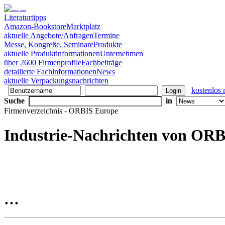
Literaturtipps
Amazon-Bookstore
Marktplatz
aktuelle Angebote/Anfragen
Termine
Messe, Kongreße, Seminare
Produkte
aktuelle Produktinformationen
Unternehmen
über 2600 Firmenprofile
Fachbeiträge
detailierte Fachinformationen
News
aktuelle Verpackungsnachrichten
kostenlos r
Suche
in
Firmenverzeichnis - ORBIS Europe
Industrie-Nachrichten von OR
...