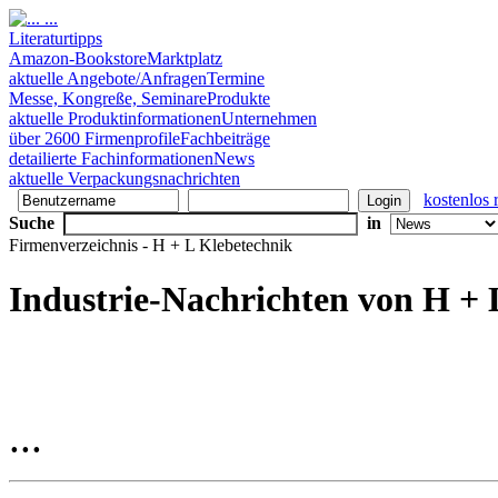
Literaturtipps
Amazon-Bookstore
Marktplatz
aktuelle Angebote/Anfragen
Termine
Messe, Kongreße, Seminare
Produkte
aktuelle Produktinformationen
Unternehmen
über 2600 Firmenprofile
Fachbeiträge
detailierte Fachinformationen
News
aktuelle Verpackungsnachrichten
kostenlos r
Suche
in
Firmenverzeichnis - H + L Klebetechnik
Industrie-Nachrichten von H + 
...