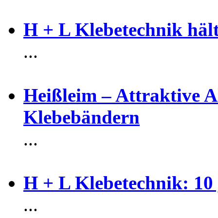
H + L Klebetechnik häl
...
Heißleim – Attraktive A
Klebebändern
...
H + L Klebetechnik: 10
...