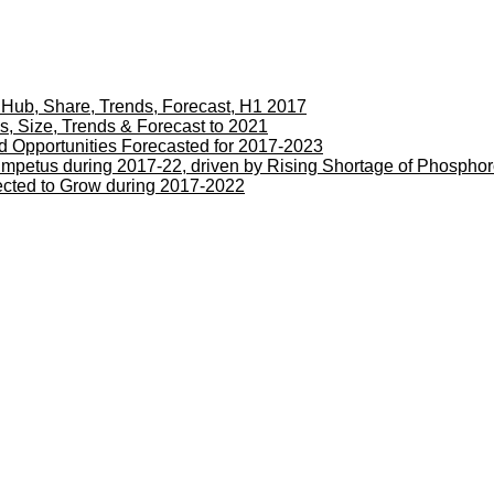
 Hub, Share, Trends, Forecast, H1 2017
s, Size, Trends & Forecast to 2021
d Opportunities Forecasted for 2017-2023
Impetus during 2017-22, driven by Rising Shortage of Phospho
pected to Grow during 2017-2022