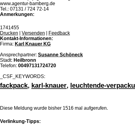
www.agentur-bamberg.de
Tel.: 07131 / 724 72-14
Anmerkungen:
1741455
Drucken
|
Versenden
|
Feedback
Kontakt-Informationen:
Firma:
Karl Knauer KG
Ansprechpartner:
Susanne Schöneck
Stadt:
Heilbronn
Telefon:
00497131724720
_CSF_KEYWORDS:
fackpack
,
karl-knauer
,
leuchtende-verpack
Diese Meldung wurde bisher 1516 mal aufgerufen.
Verlinkung-Tipps: