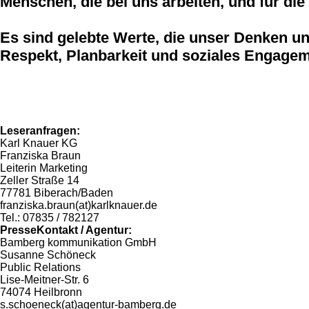
Menschen, die bei uns arbeiten, und für die
Es sind gelebte Werte, die unser Denken und
Respekt, Planbarkeit und soziales Engagem
Leseranfragen:
Karl Knauer KG
Franziska Braun
Leiterin Marketing
Zeller Straße 14
77781 Biberach/Baden
franziska.braun(at)karlknauer.de
Tel.: 07835 / 782127
PresseKontakt / Agentur:
Bamberg kommunikation GmbH
Susanne Schöneck
Public Relations
Lise-Meitner-Str. 6
74074 Heilbronn
s.schoeneck(at)agentur-bamberg.de