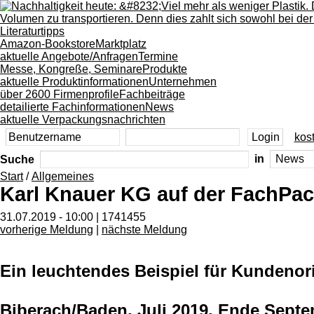
Literaturtipps
Amazon-Bookstore
Marktplatz
aktuelle Angebote/Anfragen
Termine
Messe, Kongreße, Seminare
Produkte
aktuelle Produktinformationen
Unternehmen
über 2600 Firmenprofile
Fachbeiträge
detailierte Fachinformationen
News
aktuelle Verpackungsnachrichten
kost
Suche
in
Start
/
Allgemeines
Karl Knauer KG auf der FachPa
31.07.2019 - 10:00 | 1741455
vorherige Meldung
|
nächste Meldung
Ein leuchtendes Beispiel für Kundenor
Biberach/Baden, Juli 2019. Ende Septe