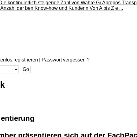
enlos registrieren
|
Passwort vergessen ?
ck
ientierung
mber präsentieren sich auf der FachPac