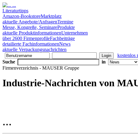
Literaturtipps
Amazon-Bookstore
Marktplatz
aktuelle Angebote/Anfragen
Termine
Messe, Kongreße, Seminare
Produkte
aktuelle Produktinformationen
Unternehmen
über 2600 Firmenprofile
Fachbeiträge
detailierte Fachinformationen
News
aktuelle Verpackungsnachrichten
kostenlos r
Suche
in
Firmenverzeichnis - MAUSER Gruppe
Industrie-Nachrichten von M
...