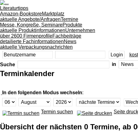
Literaturtipps
Amazon-Bookstore
Marktplatz
aktuelle Angebote/Anfragen
Termine
Messe, Kongreße, Seminare
Produkte
aktuelle Produktinformationen
Unternehmen
über 2600 Firmenprofile
Fachbeiträge
detailierte Fachinformationen
News
aktuelle Verpackungsnachrichten
kost
Suche
in
Terminkalender
In den folgenden Modus wechseln
:
Termin suchen
Seite druc
Übersicht der nächsten 0 Termine, ab 0