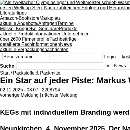
Literaturtipps
Amazon-Bookstore
Marktplatz
aktuelle Angebote/Anfragen
Termine
Messe, Kongreße, Seminare
Produkte
aktuelle Produktinformationen
Unternehmen
über 2600 Firmenprofile
Fachbeiträge
detailierte Fachinformationen
News
aktuelle Verpackungsnachrichten
kost
Suche
in
Start
/
Packstoffe & Packmittel
Ein Star auf jeder Piste: Markus
02.11.2025 - 08:07 | 2208794
vorherige Meldung
|
nächste Meldung
KEGs mit individuellem Branding werd
Neunkirchen, 4. November 2025. Der Na