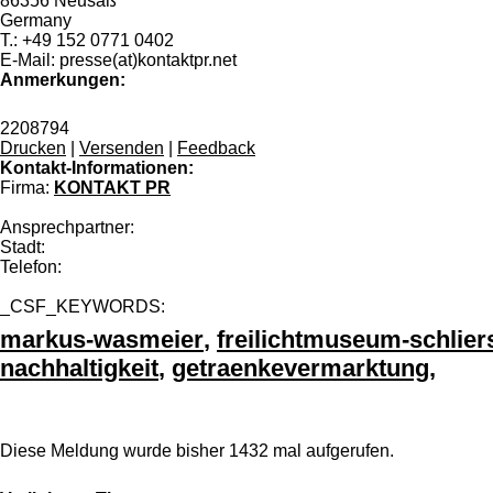
86356 Neusäß
Germany
T.: +49 152 0771 0402
E-Mail: presse(at)kontaktpr.net
Anmerkungen:
2208794
Drucken
|
Versenden
|
Feedback
Kontakt-Informationen:
Firma:
KONTAKT PR
Ansprechpartner:
Stadt:
Telefon:
_CSF_KEYWORDS:
markus-wasmeier
,
freilichtmuseum-schlier
nachhaltigkeit
,
getraenkevermarktung
,
Diese Meldung wurde bisher 1432 mal aufgerufen.