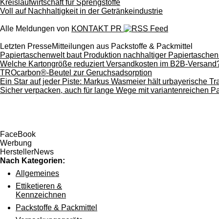
Kreislaufwirtschaft für Sprengstoffe
Voll auf Nachhaltigkeit in der Getränkeindustrie
Alle Meldungen von
KONTAKT PR
Letzten PresseMitteilungen aus Packstoffe & Packmittel
Papiertaschenwelt baut Produktion nachhaltiger Papiertasche
Welche Kartongröße reduziert Versandkosten im B2B-Versand
TROcarbon®-Beutel zur Geruchsadsorption
Ein Star auf jeder Piste: Markus Wasmeier hält urbayerische Tr
Sicher verpacken, auch für lange Wege mit variantenreichen P
FaceBook
Werbung
HerstellerNews
Nach Kategorien:
Allgemeines
Ettiketieren &
Kennzeichnen
Packstoffe & Packmittel