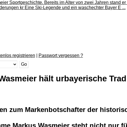
enlos registrieren
|
Passwort vergessen ?
 Wasmeier hält urbayerische Trad
en zum Markenbotschafter der historis
me Markus Wasmeier steht nicht nur fü