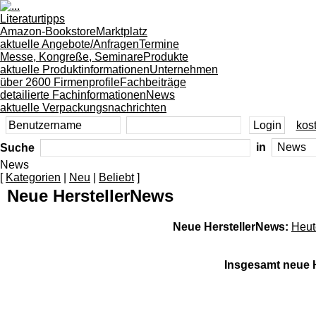
Literaturtipps
Amazon-Bookstore
Marktplatz
aktuelle Angebote/Anfragen
Termine
Messe, Kongreße, Seminare
Produkte
aktuelle Produktinformationen
Unternehmen
über 2600 Firmenprofile
Fachbeiträge
detailierte Fachinformationen
News
aktuelle Verpackungsnachrichten
kost
Suche
in
News
[
Kategorien
|
Neu
|
Beliebt
]
Neue HerstellerNews
Neue HerstellerNews:
Heut
Insgesamt neue H