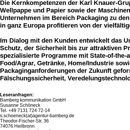
Die Kernkompetenzen der Karl Knauer-Grup
Wellpappe und Papier sowie der Maschinenb
Unternehmen im Bereich Packaging zu den 
in ganz Europa profitieren von der vielfäl
Im Dialog mit den Kunden entwickelt das U
Schutz, der Sicherheit bis zur attraktiven
spezialisierte Programme mit State-of-the
Food/Agrar, Getränke, Home/Industrie sowie
Packaginganforderungen der Zukunft gefors
Fälschungssicherheit, Veredelungstechnolog
Leseranfragen:
Bamberg kommunikation GmbH
Susanne Schöneck
Tel. +49 7131 724 72-14
s.schoeneck(at)agentur-bamberg.de
Theodor-Fischer-Str. 36
74076 Heilbronn