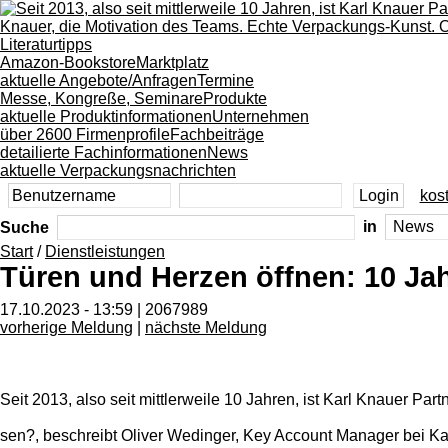
Literaturtipps
Amazon-Bookstore
Marktplatz
aktuelle Angebote/Anfragen
Termine
Messe, Kongreße, Seminare
Produkte
aktuelle Produktinformationen
Unternehmen
über 2600 Firmenprofile
Fachbeiträge
detailierte Fachinformationen
News
aktuelle Verpackungsnachrichten
kost
Suche
in
Start
/
Dienstleistungen
Türen und Herzen öffnen: 10 Ja
17.10.2023 - 13:59 | 2067989
vorherige Meldung
|
nächste Meldung
Seit 2013, also seit mittlerweile 10 Jahren, ist Karl Knauer Par
sen?, beschreibt Oliver Wedinger, Key Account Manager bei Kar