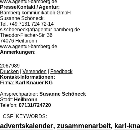
www.agentur-bamberg.de
PresseKontakt / Agentur:
Bamberg kommunikation GmbH
Susanne Schöneck
Tel. +49 7131 724 72-14
s.schoeneck(at)agentur-bamberg.de
Theodor-Fischer-Str. 36
74076 Heilbronn
www.agentur-bamberg.de
Anmerkungen:
2067989
Drucken
|
Versenden
|
Feedback
Kontakt-Informationen:
Firma:
Karl Knauer KG
Ansprechpartner:
Susanne Schöneck
Stadt:
Heilbronn
Telefon:
07131/724720
_CSF_KEYWORDS:
adventskalender
,
zusammenarbeit
,
karl-kn