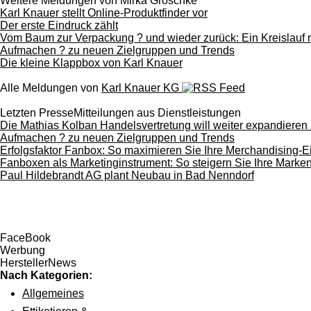
Weitere Meldungen von Mirka Groschke
Karl Knauer stellt Online-Produktfinder vor
Der erste Eindruck zählt
Vom Baum zur Verpackung ? und wieder zurück: Ein Kreislauf m
Aufmachen ? zu neuen Zielgruppen und Trends
Die kleine Klappbox von Karl Knauer
Alle Meldungen von
Karl Knauer KG
Letzten PresseMitteilungen aus Dienstleistungen
Die Mathias Kolban Handelsvertretung will weiter expandieren u
Aufmachen ? zu neuen Zielgruppen und Trends
Erfolgsfaktor Fanbox: So maximieren Sie Ihre Merchandising-E
Fanboxen als Marketinginstrument: So steigern Sie Ihre Marke
Paul Hildebrandt AG plant Neubau in Bad Nenndorf
FaceBook
Werbung
HerstellerNews
Nach Kategorien:
Allgemeines