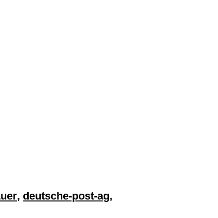
auer
,
deutsche-post-ag
,