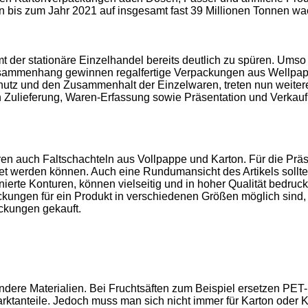
 bis zum Jahr 2021 auf insgesamt fast 39 Millionen Tonnen wa
 stationäre Einzelhandel bereits deutlich zu spüren. Umso wich
Zusammenhang gewinnen regalfertige Verpackungen aus Wellpap
utz und den Zusammenhalt der Einzelwaren, treten nun weiter
on Zulieferung, Waren-Erfassung sowie Präsentation und Verkau
en auch Faltschachteln aus Vollpappe und Karton. Für die Präs
et werden können. Auch eine Rundumansicht des Artikels sollte 
nierte Konturen, können vielseitig und in hoher Qualität bedru
packungen für ein Produkt in verschiedenen Größen möglich sin
ckungen gekauft.
ndere Materialien. Bei Fruchtsäften zum Beispiel ersetzen PE
anteile. Jedoch muss man sich nicht immer für Karton oder K