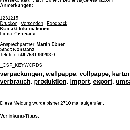
Pressekontakt: Martin Ebner, m.ebner(at)ceresana.com
Anmerkungen:
1231215
Drucken
|
Versenden
|
Feedback
Kontakt-Informationen:
Firma:
Ceresana
Ansprechpartner:
Martin Ebner
Stadt:
Konstanz
Telefon:
+49 7531 94293 0
_CSF_KEYWORDS:
verpackungen
,
wellpappe
,
vollpappe
,
karto
verbrauch
,
produktion
,
import
,
export
,
ums
Diese Meldung wurde bisher 2710 mal aufgerufen.
Verlinkung-Tipps: