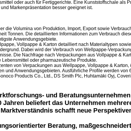
smittel oder auch für Fertiggerichte. Eine Kunststoffschale al
und Markenpräsentation besser geeignet ist.
nder die Volumina von Produktion, Import, Export sowie Verbra
eit Tonnen. Die detaillierten Informationen zum Verbrauch die
chtigste Anwendungsgebiete.
pappe, Vollpappe & Karton detailliert nach Materialtypen sowi
ordergrund. Dabei wird der Verbrauch von Wellpappe-Verpackung
isse. Die Nachfrage nach Verpackungen aus Vollpappe & Karton
lte Lebensmittel oder pharmazeutische Produkte.
zenten von Verpackungen aus Wellpappe, Vollpappe & Karton, ü
en und Anwendungsgebieten. Ausführliche Profile werden von 68 H
 Sonoco Products Co., Ltd., DS Smith Plc, Huhtamäki Oyj, Cove
arktforschungs- und Beratungsunternehmen f
 Jahren beliefert das Unternehmen mehrere
Marktverständnis schafft neue Perspektiven
ungsorientierter Beratung, maßgeschneider