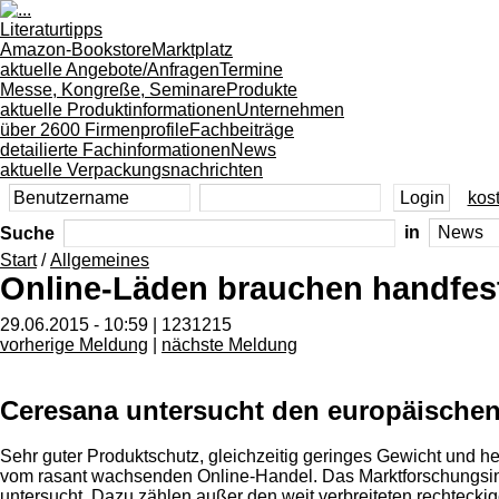
Literaturtipps
Amazon-Bookstore
Marktplatz
aktuelle Angebote/Anfragen
Termine
Messe, Kongreße, Seminare
Produkte
aktuelle Produktinformationen
Unternehmen
über 2600 Firmenprofile
Fachbeiträge
detailierte Fachinformationen
News
aktuelle Verpackungsnachrichten
kost
Suche
in
Start
/
Allgemeines
Online-Läden brauchen handfes
29.06.2015 - 10:59 | 1231215
vorherige Meldung
|
nächste Meldung
Ceresana untersucht den europäischen
Sehr guter Produktschutz, gleichzeitig geringes Gewicht und h
vom rasant wachsenden Online-Handel. Das Marktforschungsins
untersucht. Dazu zählen außer den weit verbreiteten rechteck