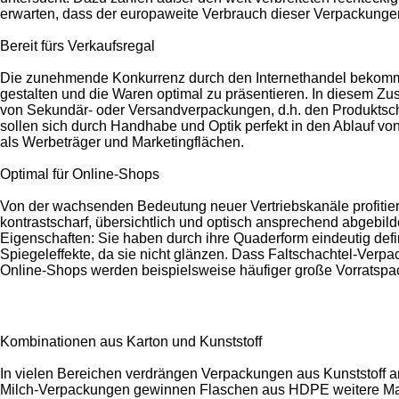
erwarten, dass der europaweite Verbrauch dieser Verpackungen
Bereit fürs Verkaufsregal
Die zunehmende Konkurrenz durch den Internethandel bekommt der
gestalten und die Waren optimal zu präsentieren. In diesem 
von Sekundär- oder Versandverpackungen, d.h. den Produktsch
sollen sich durch Handhabe und Optik perfekt in den Ablauf v
als Werbeträger und Marketingflächen.
Optimal für Online-Shops
Von der wachsenden Bedeutung neuer Vertriebskanäle profitier
kontrastscharf, übersichtlich und optisch ansprechend abgebild
Eigenschaften: Sie haben durch ihre Quaderform eindeutig defi
Spiegeleffekte, da sie nicht glänzen. Dass Faltschachtel-Ver
Online-Shops werden beispielsweise häufiger große Vorratspa
Kombinationen aus Karton und Kunststoff
In vielen Bereichen verdrängen Verpackungen aus Kunststoff a
Milch-Verpackungen gewinnen Flaschen aus HDPE weitere Markt