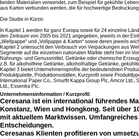
beiden Materialien verwendet, zum Beispiel für gekühlte Leben
aus Karton verbunden werden, die für hochwertige Bedruckung 
Die Studie in Kürze:
In Kapitel 1 werden für ganz Europa sowie für 24 einzelne Lä
den Zeitraum von 2005 bis 2021 angegeben, jeweils in der Einh
„Wellpappe“ und „Vollpappe & Karton“ sowie deren jeweils wi
Kapitel 2 untersucht den Verbrauch von Verpackungen aus Well
Segmente auf die einzelnen nationalen Märkte steht hier im V
Nahrungs- und Genussmittel, Getränke oder chemische Erzeugn
z.B. für alkoholfreie Getränke, alkoholhaltige Getränke, geküh
Kapitel 3 bietet Unternehmensprofile der bedeutendsten Produ
Produktpalette, Produktionsstätten, Kurzprofil sowie Produkttyp
International Paper Co., Smurfit Kappa Group Plc, Amcor Ltd.,
Ltd., Essentra Plc.
Unternehmensinformation / Kurzprofil:
Ceresana ist ein international führendes M
Konstanz, Wien und Hongkong. Seit über 10
mit aktuellem Marktwissen. Umfangreiches 
Entscheidungen.
Ceresanas Klienten profitieren von umsetz