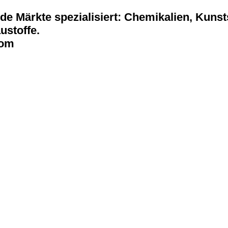
e Märkte spezialisiert: Chemikalien, Kunstst
stoffe.
com