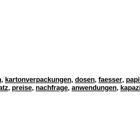
n
,
kartonverpackungen
,
dosen
,
faesser
,
papi
atz
,
preise
,
nachfrage
,
anwendungen
,
kapaz