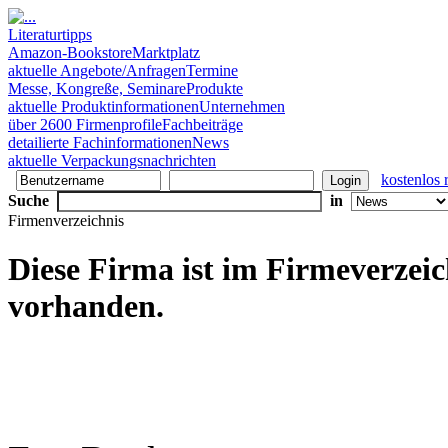
Literaturtipps
Amazon-Bookstore
Marktplatz
aktuelle Angebote/Anfragen
Termine
Messe, Kongreße, Seminare
Produkte
aktuelle Produktinformationen
Unternehmen
über 2600 Firmenprofile
Fachbeiträge
detailierte Fachinformationen
News
aktuelle Verpackungsnachrichten
kostenlos r
Suche
in
Firmenverzeichnis
Diese Firma ist im Firmeverzeich
vorhanden.