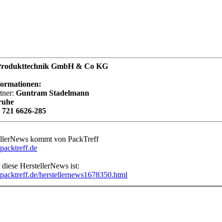
Produkttechnik GmbH & Co KG
formationen:
tner:
Guntram Stadelmann
ruhe
 721 6626-285
ellerNews kommt von PackTreff
packtreff.de
diese HerstellerNews ist:
packtreff.de/herstellernews1678350.html