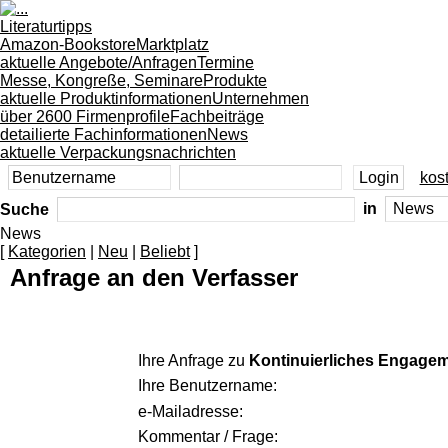
Literaturtipps
Amazon-Bookstore
Marktplatz
aktuelle Angebote/Anfragen
Termine
Messe, Kongreße, Seminare
Produkte
aktuelle Produktinformationen
Unternehmen
über 2600 Firmenprofile
Fachbeiträge
detailierte Fachinformationen
News
aktuelle Verpackungsnachrichten
kost
Suche
in
News
[
Kategorien
|
Neu
|
Beliebt
]
Anfrage an den Verfasser
Ihre Anfrage zu
Kontinuierliches Engageme
Ihre Benutzername:
e-Mailadresse:
Kommentar / Frage: