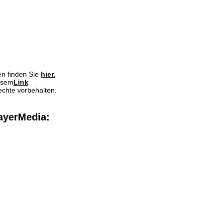
en finden Sie
hier.
iesem
Link
echte vorbehalten.
ayerMedia: