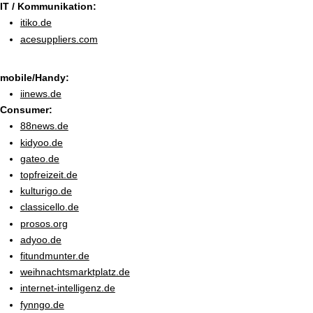
IT / Kommunikation:
itiko.de
acesuppliers.com
mobile/Handy:
iinews.de
Consumer:
88news.de
kidyoo.de
gateo.de
topfreizeit.de
kulturigo.de
classicello.de
prosos.org
adyoo.de
fitundmunter.de
weihnachtsmarktplatz.de
internet-intelligenz.de
fynngo.de