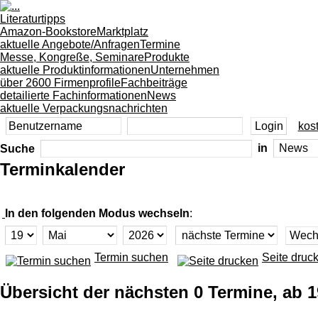
Literaturtipps
Amazon-Bookstore
Marktplatz
aktuelle Angebote/Anfragen
Termine
Messe, Kongreße, Seminare
Produkte
aktuelle Produktinformationen
Unternehmen
über 2600 Firmenprofile
Fachbeiträge
detailierte Fachinformationen
News
aktuelle Verpackungsnachrichten
kost
Suche
in
Terminkalender
In den folgenden Modus wechseln
:
Termin suchen
Seite druc
Übersicht der nächsten 0 Termine, ab 1