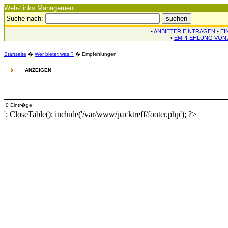
Web-Links Management
Suche nach:
•
ANBIETER EINTRAGEN
•
EI
•
EMPFEHLUNG VON 
Startseite
�
Wer bietet was ?
� Empfehlungen
ANZEIGEN
0 LINKEMPFEHLUNGEN (die TOP 1%):
0 Eintr�ge
'; CloseTable(); include('/var/www/packtreff/footer.php'); ?>